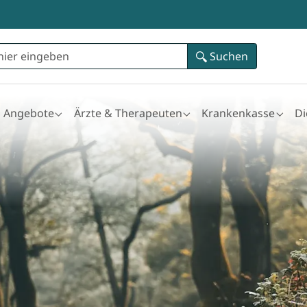
Suchen
Angebote
Ärzte & Therapeuten
Krankenkasse
D
for "Ataxie"
Submenu for "Angebote"
Submenu for "Ärzte & Therapeuten"
Submenu for "Kran
Su