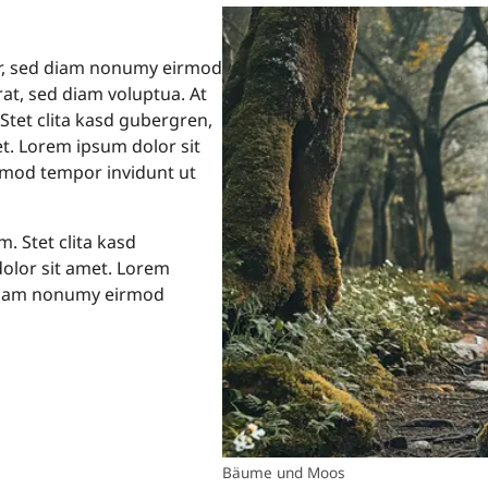
tr, sed diam nonumy eirmod
at, sed diam voluptua. At
Stet clita kasd gubergren,
t. Lorem ipsum dolor sit
rmod tempor invidunt ut
. Stet clita kasd
olor sit amet. Lorem
d diam nonumy eirmod
Bäume und Moos