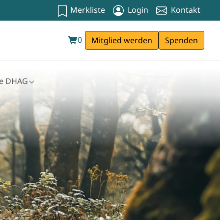
Merkliste
Login
Kontakt
0
Mitglied werden
Spenden
ie DHAG
kenkasse"
bmenu for "Die DHAG"