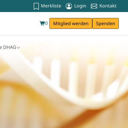
Merkliste
Login
Kontakt
0
Mitglied werden
Spenden
ie DHAG
kenkasse"
bmenu for "Die DHAG"