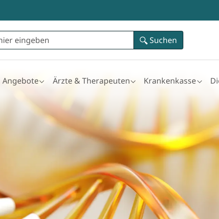
Suchen
Angebote
Ärzte & Therapeuten
Krankenkasse
D
for "Ataxie"
Submenu for "Angebote"
Submenu for "Ärzte & Therapeuten"
Submenu for "Kran
Su