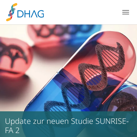
Zum Hauptinhalt springen
Skip to page footer
Update zur neuen Studie SUNRISE-
FA 2