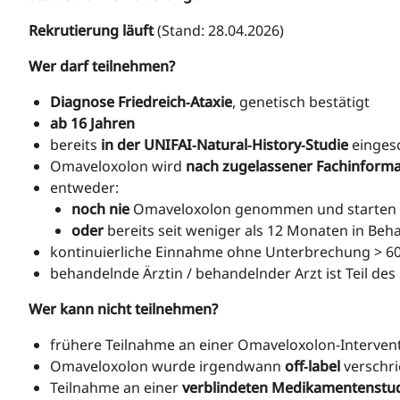
Rekrutierung läuft
(Stand: 28.04.2026)
Wer darf teilnehmen?
Diagnose Friedreich‑Ataxie
, genetisch bestätigt
ab 16 Jahren
bereits
in der UNIFAI‑Natural‑History‑Studie
einges
Omaveloxolon wird
nach zugelassener Fachinforma
entweder:
noch nie
Omaveloxolon genommen und starten i
oder
bereits seit weniger als 12 Monaten in Be
kontinuierliche Einnahme ohne Unterbrechung > 6
behandelnde Ärztin / behandelnder Arzt ist Teil de
Wer kann nicht teilnehmen?
frühere Teilnahme an einer Omaveloxolon‑Interven
Omaveloxolon wurde irgendwann
off‑label
verschr
Teilnahme an einer
verblindeten Medikamentenstu