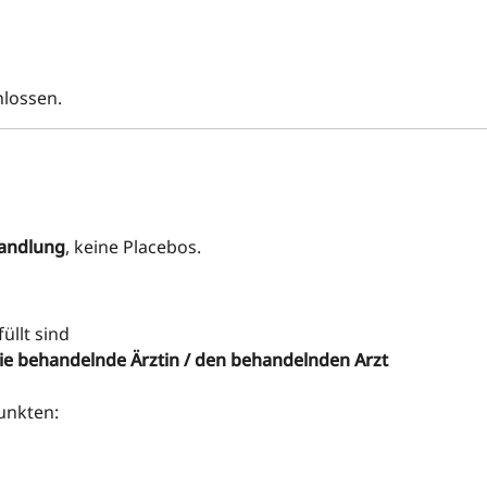
hlossen.
handlung
, keine Placebos.
üllt sind
ie behandelnde Ärztin / den behandelnden Arzt
unkten: