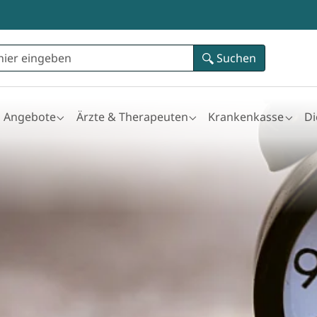
Suchen
Angebote
Ärzte & Therapeuten
Krankenkasse
D
for "Ataxie"
Submenu for "Angebote"
Submenu for "Ärzte & Therapeuten"
Submenu for "Kran
Su