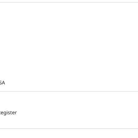
USA
egister