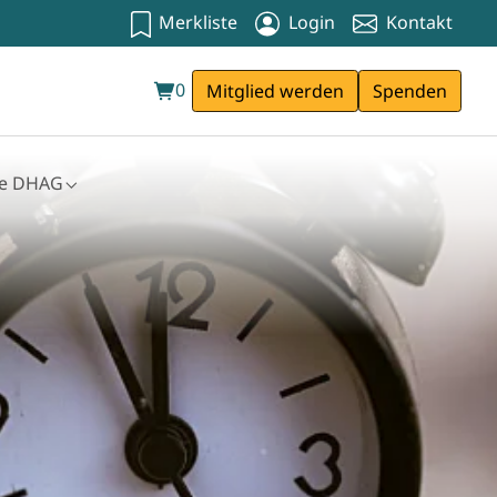
Merkliste
Login
Kontakt
0
Mitglied werden
Spenden
ie DHAG
kenkasse"
bmenu for "Die DHAG"