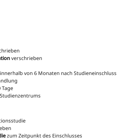
chrieben
tion
verschrieben
nnerhalb von 6 Monaten nach Studieneinschluss
handlung
0 Tage
s Studienzentrums
tionsstudie
ieben
die
zum Zeitpunkt des Einschlusses