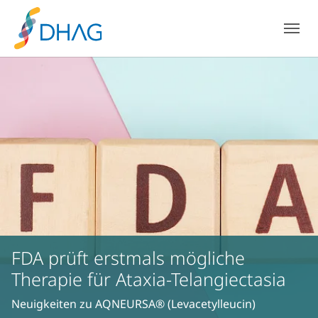
Zum Hauptinhalt springen
Skip to page footer
FDA prüft erstmals mögliche
Therapie für Ataxia-Telangiectasia
Neuigkeiten zu AQNEURSA® (Levacetylleucin)