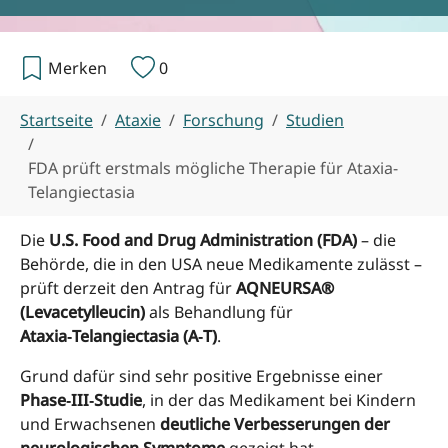
Merken
0
Sie sind hier:
Startseite
Ataxie
Forschung
Studien
FDA prüft erstmals mögliche Therapie für Ataxia-
Telangiectasia
Die
U.S. Food and Drug Administration (FDA)
– die
Behörde, die in den USA neue Medikamente zulässt –
prüft derzeit den Antrag für
AQNEURSA®
(Levacetylleucin)
als Behandlung für
Ataxia‑Telangiectasia (A‑T)
.
Grund dafür sind sehr positive Ergebnisse einer
Phase‑III‑Studie
, in der das Medikament bei Kindern
und Erwachsenen
deutliche Verbesserungen der
neurologischen Symptome
gezeigt hat.