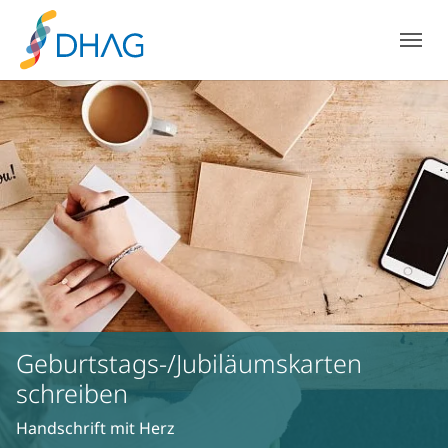
Zum Hauptinhalt springen
Skip to page footer
Geburtstags-/Jubiläumskarten
schreiben
Handschrift mit Herz